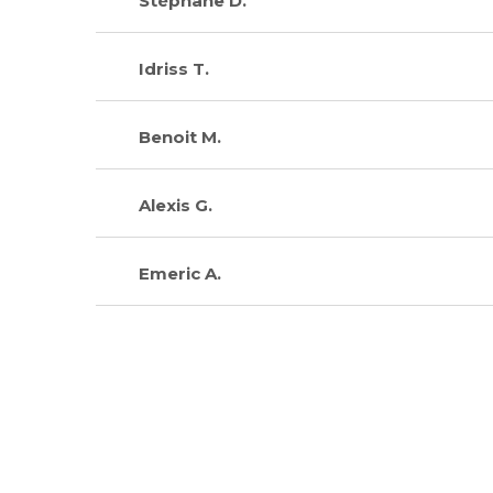
Stéphane D.
Idriss T.
Benoit M.
Alexis G.
Emeric A.