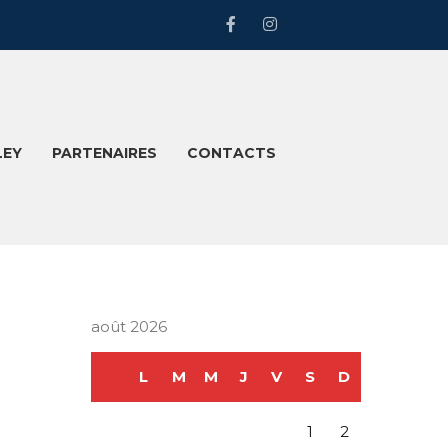
LEY
PARTENAIRES
CONTACTS
août 2026
L
M
M
J
V
S
D
1
2