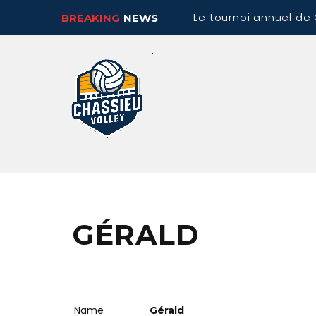
Le tournoi annuel de 
BREAKING
NEWS
GÉRALD
Name
Gérald