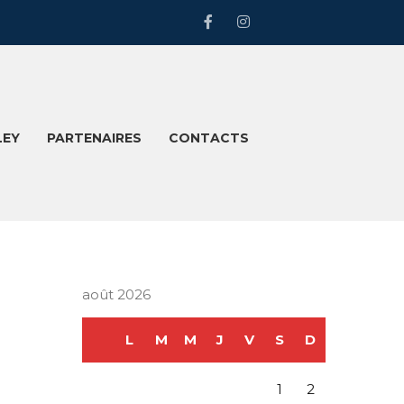
LEY
PARTENAIRES
CONTACTS
août 2026
L
M
M
J
V
S
D
1
2